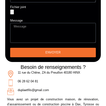
Fichier joint
Message
ENVOYER
A
l
Besoin de renseignements ?
t
11 rue du Chêne, ZA du Preuillon 40180 HINX
e
06 28 62 04 81
r
n
duplaetfils@gmail.com
a
Vous avez un projet de construction maison, de rénovation,
t
d’assainissement ou de construction piscine à Dax, Tyrosse ou
i